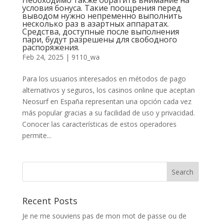
Необходимо также обратить внимание на
условия бонуса. Такие поощрения перед
выводом нужно непременно выполнить
несколько раз в азартных аппаратах.
Средства, доступные после выполнения
пари, будут разрешены для свободного
распоряжения.
Feb 24, 2025
|
9110_wa
Para los usuarios interesados en métodos de pago
alternativos y seguros, los casinos online que aceptan
Neosurf en España representan una opción cada vez
más popular gracias a su facilidad de uso y privacidad.
Conocer las características de estos operadores
permite...
Recent Posts
Je ne me souviens pas de mon mot de passe ou de