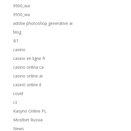
9900_wa
9950_wa
adobe photoshop generative ai
blog
BT
casino
casino en ligne fr
casino onlina ca
casino online ar
casinò online it
covid
cz
Kasyno Online PL
Mostbet Russia
News