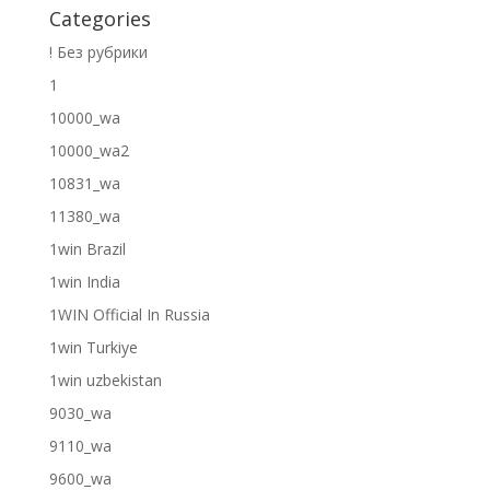
Categories
! Без рубрики
1
10000_wa
10000_wa2
10831_wa
11380_wa
1win Brazil
1win India
1WIN Official In Russia
1win Turkiye
1win uzbekistan
9030_wa
9110_wa
9600_wa