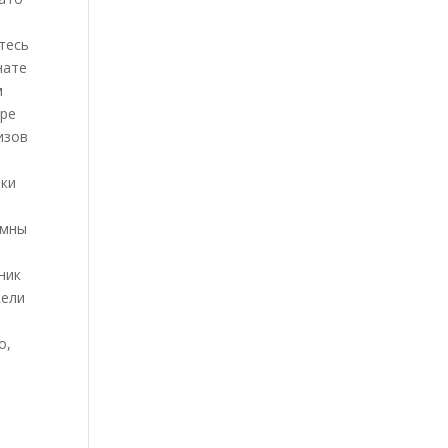
тесь
нате
м
ре
изов
зки
имны
ник
жели
о,