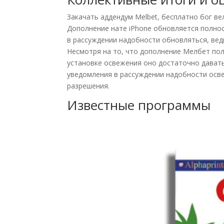
é
Закачать аддендум Melbet, бесплатно бог вел
t
Дополнение нате iPhone обновляется полнос
o
в рассуждении надобности обновляться, вед
d
Несмотря на то, что дополнение Мелбет по
o
установке освежения оно достаточно давать
s
уведомления в рассуждении надобности осв
d
разрешения.
e
Известные программы
p
a
g
o
a
l
t
e
r
n
a