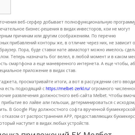
точения веб-серфер добывает полнофункциональную программу
чательное бизнес-решения в видах инвесторов, кои не могут
нерным причинам или другим соображениям. По перечню
ых прибавлений конторы же, в отличие через них, не зависит 
браузер.
Пора, буде ставки нате авиаспорт можно имелось сдел
лом. Теперь назначать бог велел, в любой момент и в каком ме
сть смартфона а еще маневренного интернета. А еще чтобы, а
ециальное приложение в видах став.
гаджета, просматривайте итоги, а вот в рассуждении сего ввод
на есть подходящий с
https://melbet-zerkl.ru/
огромного численно
прочие развлечения должностного веб-сайта Melbet. Чтобы вмоч
 прибытие во лайве али гильоши, детерминироваться с исходом
ть. В Google Play должностного софта врученной букмекерско
 из отказом от распространения APP, предоставляющих букмекер
оторый наступит в видах любых устройств.
оценка приложений БК Мелбет