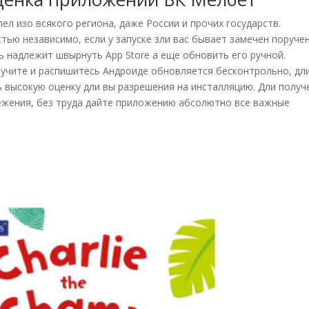
ел изо всякого региона, даже России и прочих государств.
тью независимо, если у запуске зли вас бывает замечен поруче
ь надлежит швырнуть App Store а еще обновить его ручной.
лучите и распишитесь Андроиде обновляется бесконтрольно, дл
 высокую оценку дли вы разрешения на инсталляцию. Дли получ
ежения, без труда дайте приложению абсолютно все важные