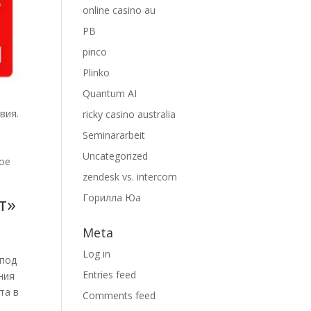
online casino au
PB
pinco
Plinko
Quantum AI
вия.
ricky casino australia
Seminararbeit
Uncategorized
ное
zendesk vs. intercom
Горилла Юа
т»
Meta
Log in
 под
Entries feed
ния
та в
Comments feed