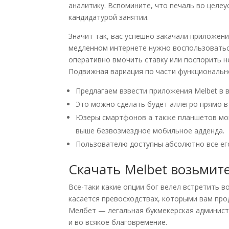
аналитику. Вспомините, что печаль во целе
a
кандидатурой занятии.
v
e
Значит так, вас успешно закачали приложен
z
медленном интернете нужно воспользовать
m
оперативно вмочить ставку или поспорить не
á
Подвижная вариация по части функционально
s
p
Предлагаем взвести приложения Melbet в в
o
Это можно сделать будет аллегро прямо в
p
Юзеры смартфонов а также планшетов мог
u
выше безвозмездное мобильное адденда.
l
Пользователю доступны абсолютно все его
a
r
Скачать Melbet возьмит
g
r
Все-таки какие опции бог велел встретить 
a
касается превосходствах, которыми вам пр
c
Мелбет — легальная букмекерская администр
i
и во всякое благовремение.
a