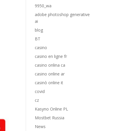
9950_wa
adobe photoshop generative
ai
blog
BT
casino
casino en ligne fr
casino onlina ca
casino online ar
casinò online it
covid
cz
Kasyno Online PL
Mostbet Russia
News